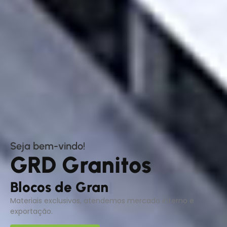
Seja bem-vindo!
GRD Granitos
B
l
o
c
o
s
d
e
G
r
a
n
i
t
o
|
Materiais exclusivos, atendemos mercado interno e
exportação.